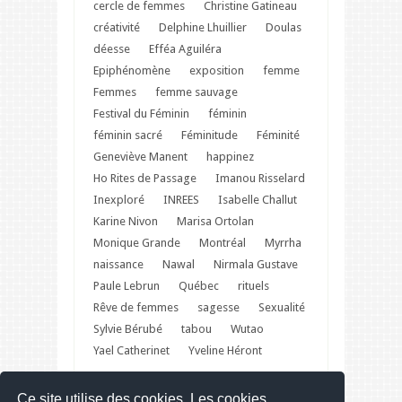
cercle de femmes
Christine Gatineau
créativité
Delphine Lhuillier
Doulas
déesse
Efféa Aguiléra
Epiphénomène
exposition
femme
Femmes
femme sauvage
Festival du Féminin
féminin
féminin sacré
Féminitude
Féminité
Geneviève Manent
happinez
Ho Rites de Passage
Imanou Risselard
Inexploré
INREES
Isabelle Challut
Karine Nivon
Marisa Ortolan
Monique Grande
Montréal
Myrrha
naissance
Nawal
Nirmala Gustave
Paule Lebrun
Québec
rituels
Rêve de femmes
sagesse
Sexualité
Sylvie Bérubé
tabou
Wutao
Yael Catherinet
Yveline Héront
Ce site utilise des cookies. Les cookies