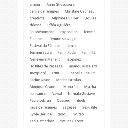
amour
Anne Ghesquiere
cercle de femmes
Christine Gatineau
créativité
Delphine Lhuillier
Doulas
déesse
Efféa Aguiléra
Epiphénomène
exposition
femme
Femmes
femme sauvage
Festival du Féminin
féminin
féminin sacré
Féminitude
Féminité
Geneviève Manent
happinez
Ho Rites de Passage
Imanou Risselard
Inexploré
INREES
Isabelle Challut
Karine Nivon
Marisa Ortolan
Monique Grande
Montréal
Myrrha
naissance
Nawal
Nirmala Gustave
Paule Lebrun
Québec
rituels
Rêve de femmes
sagesse
Sexualité
Sylvie Bérubé
tabou
Wutao
Yael Catherinet
Yveline Héront