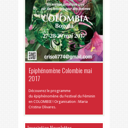
Epiphénomène Colombie mai
2017
Découvrez le programme
du épiphénomène du Festival du Féminin
en COLOMBIE ! Organisation : Maria
Cristina Olivares.