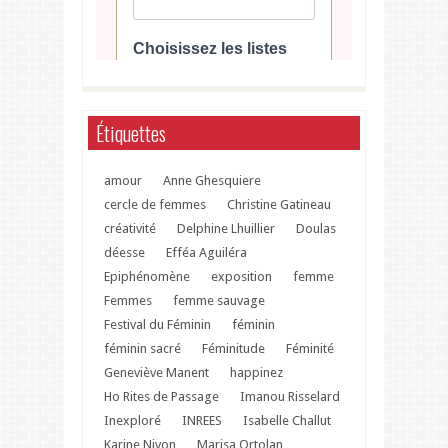
Étiquettes
amour
Anne Ghesquiere
cercle de femmes
Christine Gatineau
créativité
Delphine Lhuillier
Doulas
déesse
Efféa Aguiléra
Epiphénomène
exposition
femme
Femmes
femme sauvage
Festival du Féminin
féminin
féminin sacré
Féminitude
Féminité
Geneviève Manent
happinez
Ho Rites de Passage
Imanou Risselard
Inexploré
INREES
Isabelle Challut
Karine Nivon
Marisa Ortolan