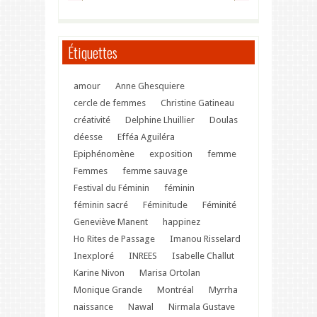
Étiquettes
amour
Anne Ghesquiere
cercle de femmes
Christine Gatineau
créativité
Delphine Lhuillier
Doulas
déesse
Efféa Aguiléra
Epiphénomène
exposition
femme
Femmes
femme sauvage
Festival du Féminin
féminin
féminin sacré
Féminitude
Féminité
Geneviève Manent
happinez
Ho Rites de Passage
Imanou Risselard
Inexploré
INREES
Isabelle Challut
Karine Nivon
Marisa Ortolan
Monique Grande
Montréal
Myrrha
naissance
Nawal
Nirmala Gustave