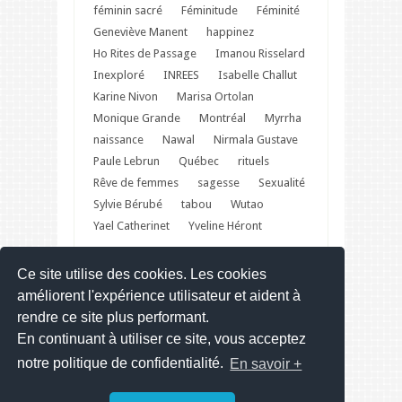
féminin sacré
Féminitude
Féminité
Geneviève Manent
happinez
Ho Rites de Passage
Imanou Risselard
Inexploré
INREES
Isabelle Challut
Karine Nivon
Marisa Ortolan
Monique Grande
Montréal
Myrrha
naissance
Nawal
Nirmala Gustave
Paule Lebrun
Québec
rituels
Rêve de femmes
sagesse
Sexualité
Sylvie Bérubé
tabou
Wutao
Yael Catherinet
Yveline Héront
Ce site utilise des cookies. Les cookies
Festival du Féminin – Web site
améliorent l'expérience utilisateur et aident à
rendre ce site plus performant.
En continuant à utiliser ce site, vous acceptez
notre politique de confidentialité.
En savoir +
Copyright © 2013 - 2022 - Design by