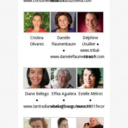
www.christinemarsan.fr
www.shiatsuthema.com
Cristina
Danièle
Delphine
Olivares
Flaumenbaum
Lhuillier ●
●
www.tribal-
www.danieleflaumenbaum.com
tarot.fr
Diane Bellego
Effea Aguilera
Estelle Métrot
●
●
●
www.tantradianebellego.com
www.effeaaguilera.com
www.1001fecondites.com