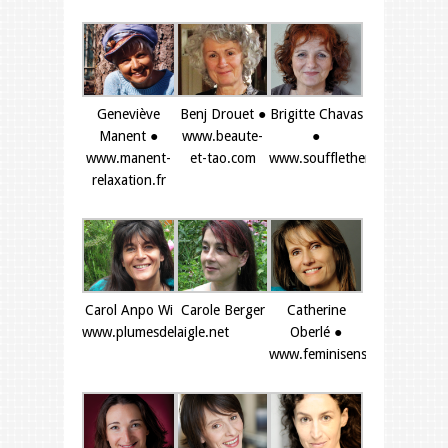
Geneviève
Benj Drouet ●
Brigitte Chavas
Manent ●
www.beaute-
●
www.manent-
et-tao.com
www.souffletherapie.net
relaxation.fr
Carol Anpo Wi
Carole Berger
Catherine
www.plumesdelaigle.net
Oberlé ●
www.feminisens.com