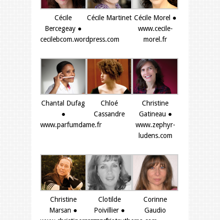
Cécile
Cécile Martinet
Cécile Morel ●
Bercegeay ●
www.cecile-
cecilebcom.wordpress.com
morel.fr
Chantal Dufag
Chloé
Christine
●
Cassandre
Gatineau ●
www.parfumdame.fr
www.zephyr-
ludens.com
Christine
Clotilde
Corinne
Marsan ●
Poivillier ●
Gaudio