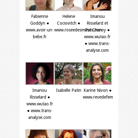
Fabienne
Helene
Imanou
Goddyn ●
Cociovitch ●
Risselard et
www.avoir-un-
www.roseedesmuses.com
Pol Charoy ●
bebe.fr
www.wutao.fr
● www.trans-
analyse.com
Imanou
Isabelle Patin
Karine Nivon ●
Risselard ●
www.revedefemmes.net
www.wutao.fr
● www.trans-
analyse.com