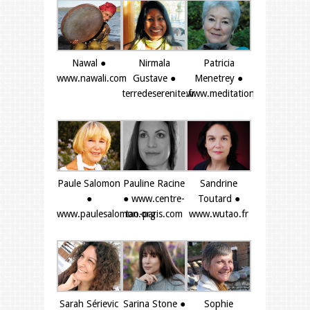
Nawal ●
Nirmala
Patricia
www.nawali.com
Gustave ●
Menetrey ●
terredeserenite.fr
www.meditationfrance.com
Paule Salomon
Pauline Racine
Sandrine
●
● www.centre-
Toutard ●
www.paulesalomon.org
tao-paris.com
www.wutao.fr
Sarah Sérievic
Sarina Stone ●
Sophie