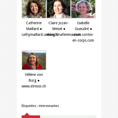
Catherine
Claire Jozan-
Isabelle
Maillard ●
Meisel ●
Gueudré ●
cathymaillard.unblog.fr
www.lunafemina.com
www.contes-
en-corps.com
Hélène von
Burg ●
www.etresoi.ch
Étiquettes :
intervenantes