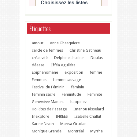
Étiquettes
amour
Anne Ghesquiere
cercle de femmes
Christine Gatineau
créativité
Delphine Lhuillier
Doulas
déesse
Efféa Aguiléra
Epiphénomène
exposition
femme
Femmes
femme sauvage
Festival du Féminin
féminin
féminin sacré
Féminitude
Féminité
Geneviève Manent
happinez
Ho Rites de Passage
Imanou Risselard
Inexploré
INREES
Isabelle Challut
Karine Nivon
Marisa Ortolan
Monique Grande
Montréal
Myrrha