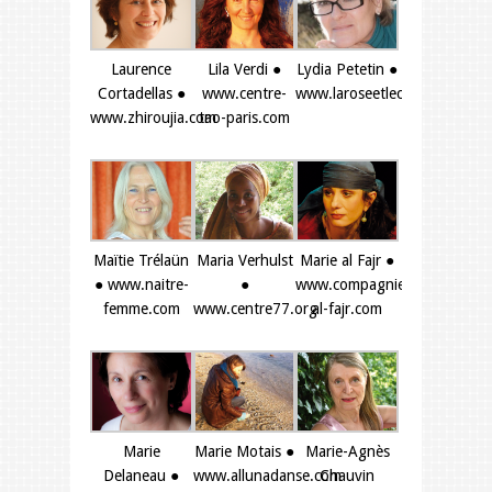
Laurence
Lila Verdi ●
Lydia Petetin ●
Cortadellas ●
www.centre-
www.laroseetlecalice.com
www.zhiroujia.com
tao-paris.com
Maïtie Trélaün
Maria Verhulst
Marie al Fajr ●
● www.naitre-
●
www.compagnie-
femme.com
www.centre77.org
al-fajr.com
Marie
Marie Motais ●
Marie-Agnès
Delaneau ●
www.allunadanse.com
Chauvin