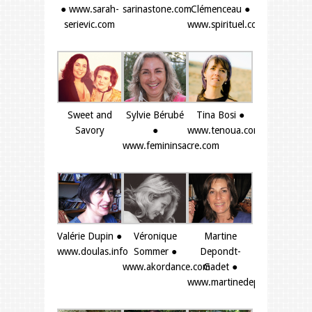
● www.sarah-
sarinastone.com
Clémenceau ●
serievic.com
www.spirituel.com
Sweet and
Sylvie Bérubé
Tina Bosi ●
Savory
●
www.tenoua.com
www.femininsacre.com
Valérie Dupin ●
Véronique
Martine
www.doulas.info
Sommer ●
Depondt-
www.akordance.com
Gadet ●
www.martinedepondtgadet.