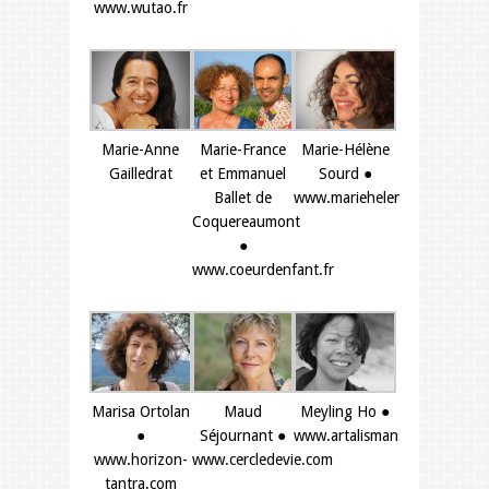
www.wutao.fr
Marie-Anne
Marie-France
Marie-Hélène
Gailledrat
et Emmanuel
Sourd ●
Ballet de
www.mariehelenesourd.fr
Coquereaumont
●
www.coeurdenfant.fr
Marisa Ortolan
Maud
Meyling Ho ●
●
Séjournant ●
www.artalismans.com
www.horizon-
www.cercledevie.com
tantra.com