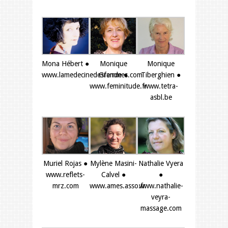
Mona Hébert ●
Monique
Monique
www.lamedecinedesfemmes.com
Grande ●
Tiberghien ●
www.feminitude.fr
www.tetra-
asbl.be
Muriel Rojas ●
Mylène Masini-
Nathalie Vyera
www.reflets-
Calvel ●
●
mrz.com
www.ames.asso.fr
www.nathalie-
veyra-
massage.com