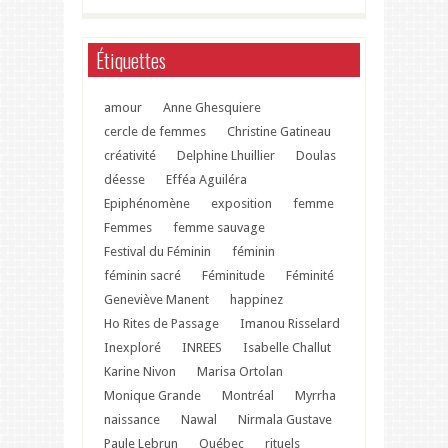
Étiquettes
amour
Anne Ghesquiere
cercle de femmes
Christine Gatineau
créativité
Delphine Lhuillier
Doulas
déesse
Efféa Aguiléra
Epiphénomène
exposition
femme
Femmes
femme sauvage
Festival du Féminin
féminin
féminin sacré
Féminitude
Féminité
Geneviève Manent
happinez
Ho Rites de Passage
Imanou Risselard
Inexploré
INREES
Isabelle Challut
Karine Nivon
Marisa Ortolan
Monique Grande
Montréal
Myrrha
naissance
Nawal
Nirmala Gustave
Paule Lebrun
Québec
rituels