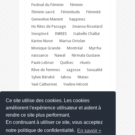
Festival du Féminin
féminin
féminin sacré
Féminitude
Féminité
Geneviève Manent
happinez
Ho Rites de Passage
Imanou Risselard
Inexploré
INREES
Isabelle Challut
Karine Nivon
Marisa Ortolan
Monique Grande
Montréal
Myrrha
naissance
Nawal
Nirmala Gustave
Paule Lebrun
Québec
rituels
Rêve de femmes
sagesse
Sexualité
Sylvie Bérubé
tabou
Wutao
Yael Catherinet
Yveline Héront
Ce site utilise des cookies. Les cookies
Festival du Féminin – Web site
améliorent l'expérience utilisateur et aident à
rendre ce site plus performant.
En continuant à utiliser ce site, vous acceptez
notre politique de confidentialité.
En savoir +