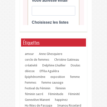
Étiquettes
amour
Anne Ghesquiere
cercle de femmes
Christine Gatineau
créativité
Delphine Lhuillier
Doulas
déesse
Efféa Aguiléra
Epiphénomène
exposition
femme
Femmes
femme sauvage
Festival du Féminin
féminin
féminin sacré
Féminitude
Féminité
Geneviève Manent
happinez
Ho Rites de Passage
Imanou Risselard