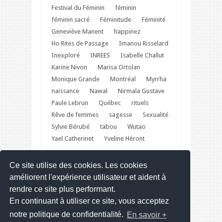
Festival du Féminin
féminin
féminin sacré
Féminitude
Féminité
Geneviève Manent
happinez
Ho Rites de Passage
Imanou Risselard
Inexploré
INREES
Isabelle Challut
Karine Nivon
Marisa Ortolan
Monique Grande
Montréal
Myrrha
naissance
Nawal
Nirmala Gustave
Paule Lebrun
Québec
rituels
Rêve de femmes
sagesse
Sexualité
Sylvie Bérubé
tabou
Wutao
Yael Catherinet
Yveline Héront
Ce site utilise des cookies. Les cookies
Festival du Féminin – Web site
améliorent l'expérience utilisateur et aident à
rendre ce site plus performant.
En continuant à utiliser ce site, vous acceptez
notre politique de confidentialité.
En savoir +