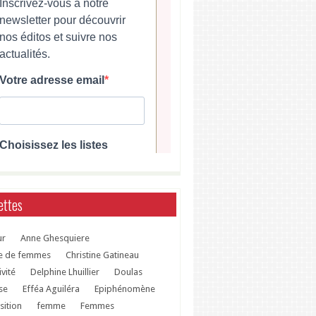
ettes
ur
Anne Ghesquiere
le de femmes
Christine Gatineau
ivité
Delphine Lhuillier
Doulas
se
Efféa Aguiléra
Epiphénomène
sition
femme
Femmes