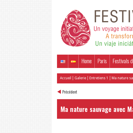
Home
Paris
Festivals d
Accueil
Galerie
Entretiens 1
Ma nature sa
Précédent
Ma nature sauvage avec M