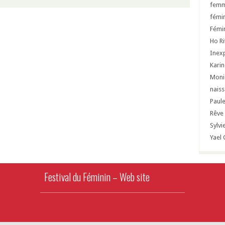
femm
fémi
Fémin
Ho R
Inex
Karin
Moni
nais
Paul
Rêve
Sylvi
Yael 
Festival du Féminin – Web site