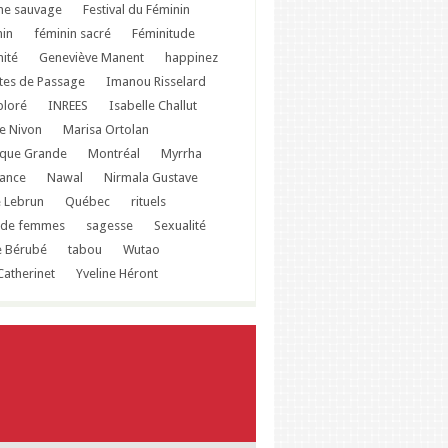
e sauvage
Festival du Féminin
nin
féminin sacré
Féminitude
ité
Geneviève Manent
happinez
ites de Passage
Imanou Risselard
ploré
INREES
Isabelle Challut
e Nivon
Marisa Ortolan
que Grande
Montréal
Myrrha
sance
Nawal
Nirmala Gustave
e Lebrun
Québec
rituels
 de femmes
sagesse
Sexualité
e Bérubé
tabou
Wutao
Catherinet
Yveline Héront