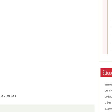
Étiqu
amo
cerc
ourd
,
nature
créat
dées
expo