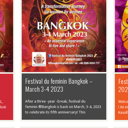
contact Sylvie BARADEL,
organiser of the
Women’s Festival in
Bangkok and
Ambassador of the
Women’s […]
Festival du feminin
Bangkok March
2023
Festival du
Festival du feminin Bangkok –
Fest
féminin Bangkok
March 3-4 2023
20
Festival du feminin
March 2021
Bangkok – March 3-
4 2023
After a three -year -break, festival du
L,
Welco
Contact : Sylvie Baradel
feminin ®Bangkok is back on March, 3-4, 2023
gkok
! An i
fdfbangkok@gmail.com/
to celebrate its fifth anniversary! This
Kasul
tel : +66 (0)85 0204 777
facebook event : festival
du feminin Bangkok