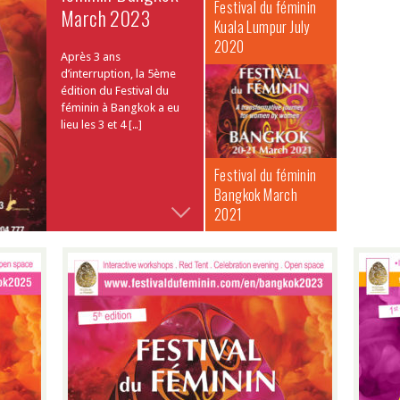
Festival du féminin
March 2023
Kuala Lumpur July
2020
Après 3 ans
d’interruption, la 5ème
édition du Festival du
féminin à Bangkok a eu
lieu les 3 et 4 […]
Festival du féminin
Bangkok March
2021
Festival du
féminin Bangkok
Festival du féminin
March 2025
Bangkok March
2025
If you would like to