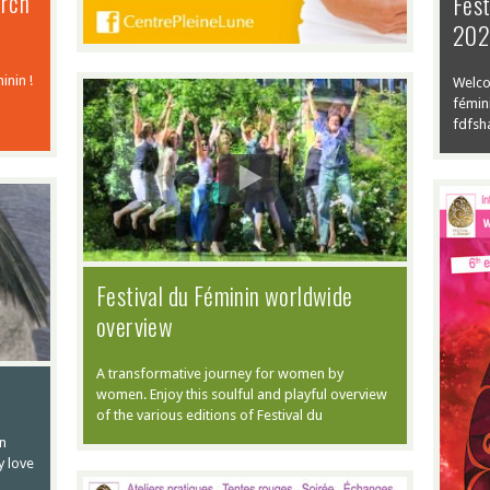
arch
Fest
20
inin !
Welco
fémini
Festival du
fdfsh
feminin Bangkok
– March 3-4
2023
After a three -year -
Festival du Féminin worldwide
break, festival du
feminin ®Bangkok is
overview
back on March, 3-4, 2023
to celebrate its fifth
A transformative journey for women by
anniversary! This […]
women. Enjoy this soulful and playful overview
of the various editions of Festival du
n
y love