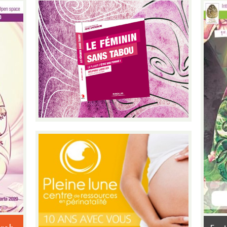
2021 #fdfBKK2021 […]
Festival du
féminin Kuala
Lumpur July 2020
The 3rd Festival du
féminin in Kuala Lumpur.
Contact
: fdfkualalumpur@gmail.com
The program coming
soon !