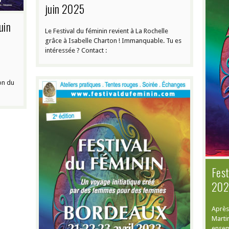
juin 2025
uin
Le Festival du féminin revient à La Rochelle
grâce à Isabelle Charton ! Immanquable. Tu es
intéressée ? Contact :
on du
Fest
20
Après 
Marti
ensem