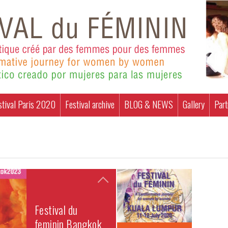
stival Paris 2020
Festival archive
BLOG & NEWS
Gallery
Part
Festival du
feminin Bangkok