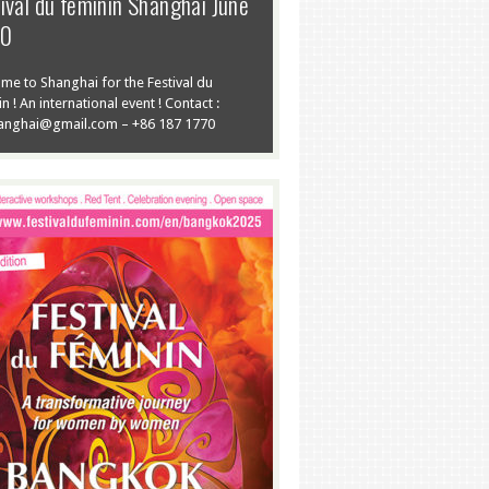
ival du feminin Shanghai June
20
me to Shanghai for the Festival du
n ! An international event ! Contact :
anghai@gmail.com – +86 187 1770