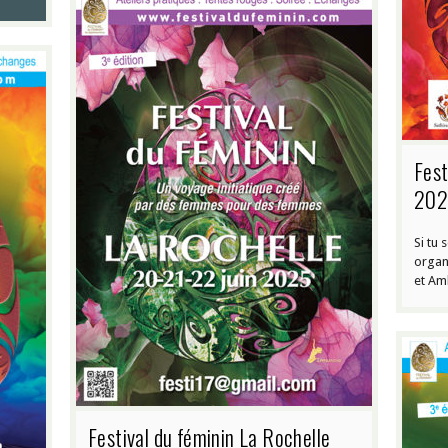
Fest
202
Si tu 
organ
et Am
Festival du féminin La Rochelle