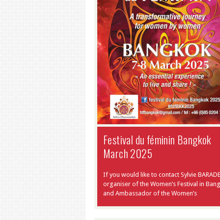
Festival du féminin Bangkok
March 2025
If you would like to contact Sylvie BARADE
organiser of the Women’s Festival in Ban
and Ambassador of the Women’s