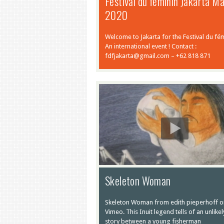
Festival du féminin Jakarta M
2020
Welcome to Jakarta for the Festival du fém
An international event ! Contact :
fdfjakarta@gmail.com – +62 818 871
Skeleton Woman
Skeleton Woman from edith pieperhoff o
Vimeo. This Inuit legend tells of an unlikel
story between a young fisherman