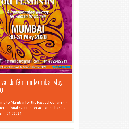
ival du féminin Mumbai May
20
me to Mumbai for the Festival du féminin
nternational event ! Contact Dr. Shibanii S.
la : +91 98924