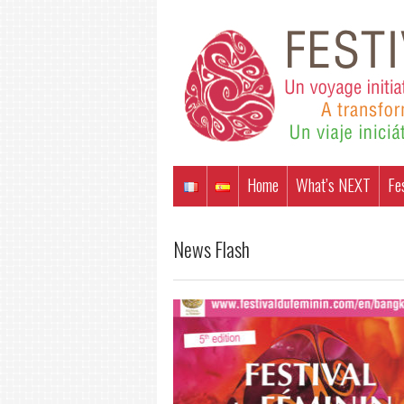
Home
What’s NEXT
Fe
News Flash