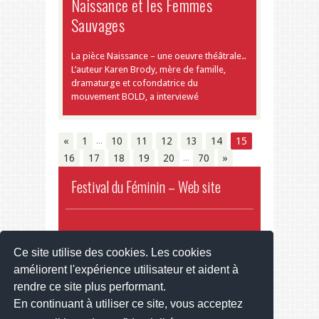
Naissance et les Femmes
Sauvages
La pièce Naissance – une oeuvre théâtrale…
L’auteur Karen Brody, mère de famille,
dramaturge et cofondatrice du
mouvement BOLD, a interviewé
…
«
1
10
11
12
13
14
15
…
16
17
18
19
20
70
»
Festival du Féminin – Web site
Ce site utilise des cookies. Les cookies
Copyright © 2013 - 2022 - Design by
améliorent l'expérience utilisateur et aident à
Jawtemplates.com
| Adaptation
welwel-
rendre ce site plus performant.
multimedia.com
Contact
En continuant à utiliser ce site, vous acceptez
About us
Apply to become a Partner