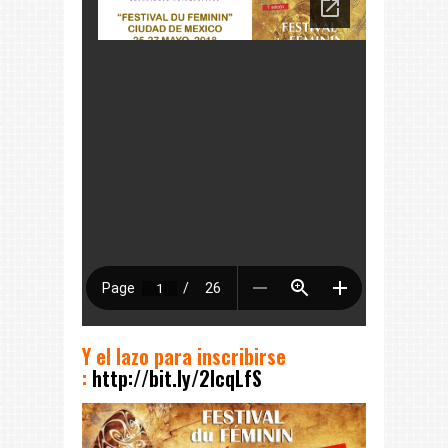
Y el lazo para inscribirse
:
http://bit.ly/2IcqLfS